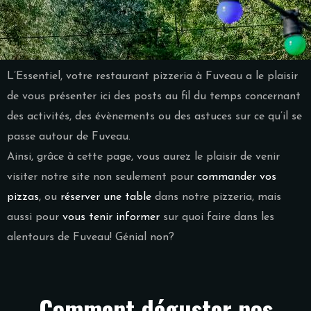
L’Essentiel, votre restaurant pizzeria à Fuveau a le plaisir
de vous présenter ici des posts au fil du temps concernant
des activités, des évènements ou des astuces sur ce qu’il se
passe autour de Fuveau.
Ainsi, grâce à cette page, vous aurez le plaisir de venir
visiter notre site non seulement pour
commander vos
pizzas
, ou
réserver une table
dans notre pizzeria, mais
aussi pour
vous tenir informer
sur quoi faire dans les
alentours de Fuveau! Génial non?
Comment déguster nos